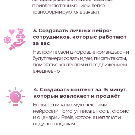
Узнаете, как быстро находить темы,
которые набирают просмотры и
подписчиков и адаптировать их под вас
6. Делать «вау»-фотосессии без
съёмок и затрат
Создадите десятки реалистичных фото в
лучших локациях и образах с помощью
нейросетей, визуал для блога больше не
проблема!
7. Создавать дизайнерские лид-
магниты, гайды и методички
Научитесь упаковывать свои знания в
стильные PDF-файлы, которые
привлекают подписчиков и
конвертируют в клиентов и всё это с
помощью ИИ.
ПО ОКОНЧАНИЮ КУРСА
ВЫДАЕТСЯ СЕРТИФИКАТ