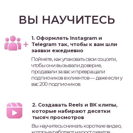
которые набирают десятки
тысяч просмотров
Вы научитесь снимать короткие видео,
которые работают на рост охватов,
привлекают внимание и легко
трансформируются в заявки.
3. Создавать личных нейро-
сотрудников, которые работают
за вас
Настроите свои цифровые команды: они
будут генерировать идеи, писать тексты,
помогать с контентом и продвижением
ежедневно.
4. Создавать контент за 15 минут,
который вовлекает и продаёт
Больше никаких мук с текстами —
нейросети помогут писать посты, сторис
и сценарии Reels, которые цепляют и
ведут к продажам.
5. Генерировать идеи для
залетающих Reels и видео-
контента