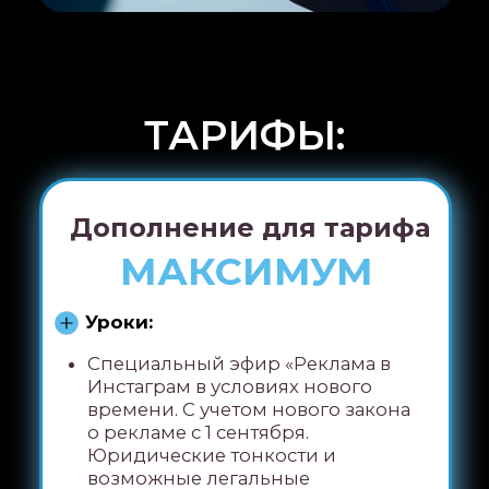
рилсов, генерируют 1000 идей для
контента, привлечения
подписчиков и продвижения
Генерация идей для залетающих
Рилс при помощи нейросетей
Анализ конкурентов, нахождение
их сильных/слабых сторон,
генерация идей для продвижения
вашего астро-бизнеса
Урок по техническим настройкам и
оплаты нейросетей
➕Урок от фотографа «Сам себе
фотограф - мобильная съемка для
успешного блога»
Доступ бессрочный
Проверка домашних заданий
и обратная связь от
кураторов
25 000 ₽
НАБОР ЗАКРЫТ