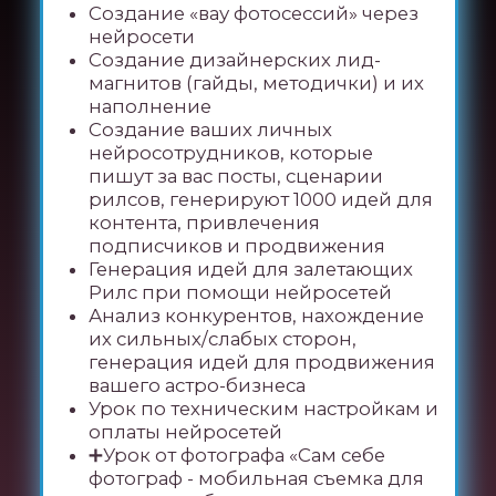
(настройка автоматических
сообщений и предложений)
Как автоматизировать
производство контента при
помощи нейросетей
Дополнительный урок по чат-
ботам на платформе smmbot
Онлайн-урок “Вопрос-ответ”
Эфир с психологом
Производство вовлекающего и
продающего контента (постов и
сторис) за 15 минут, при помощи
нейросетей
Создание «вау фотосессий» через
нейросети
Создание дизайнерских лид-
магнитов (гайды, методички) и их
наполнение
Материалы:
Чек-лист успешного рилс
Гайд “Как монетизировать
аудитория с рилс”
Гайд “воронка Reels, приносящая
подписчиков и клиентов”
Гайд «Особенности продвижения