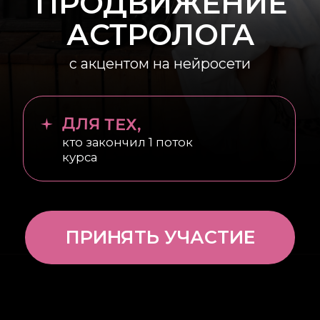
кто закончил 1 поток
курса
ПРИНЯТЬ УЧАСТИЕ
ВЫ НАУЧИТЕСЬ
1. Оформлять Instagram и
Telegram так, чтобы к вам шли
заявки ежедневно
Поймёте, как упаковать свои соцсети,
чтобы они вызывали доверие,
продавали за вас и превращали
подписчиков в клиентов — даже если у
вас 200 подписчиков.
2. Создавать Reels и ВК клипы,