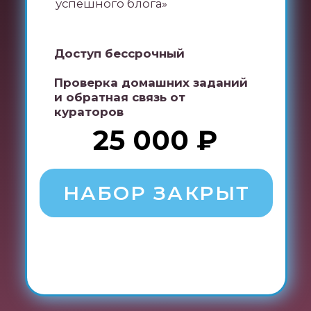
в VK клипах»
Гайд “продающие фразы в блоге,
которые усилят продажи”
Дизайнерские шаблоны лид-
магнитов
Анализ целевой аудитории
Гайд по созданию изображений в
нейросети Lepnardo
Гайд “Перечень нейросетей для
ваших запросов”
Гайд “Как правильно писать
запросы нейросетям”
Видео “Основы чата GPT”
Гайд по оплате через
подрядчиков
Инструкция по настройке
автоматических сообщений через
smmbot
Блок по нейросетям:
Производство вовлекающего и
продающего контента (постов и
сторис) за 15 минут, при помощи
нейросетей
Создание «вау фотосессий» через
нейросети
Создание дизайнерских лид-
магнитов (гайды, методички) и их
наполнение