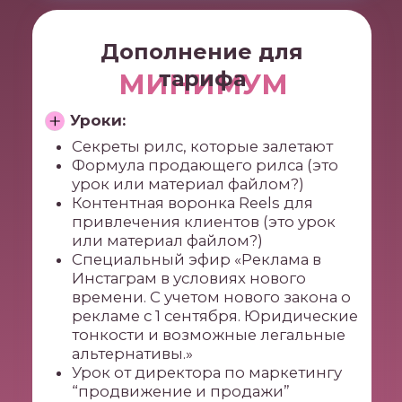
Создание ваших личных
нейросотрудников, которые пишут
за вас посты, сценарии рилсов,
генерируют 1000 идей для
контента, привлечения
подписчиков и продвижения
Генерация идей для залетающих
Рилс при помощи нейросетей
Анализ конкурентов, нахождение
их сильных/слабых сторон,
генерация идей для продвижения
вашего астро-бизнеса
Урок по техническим настройкам и
оплаты нейросетей
➕ Урок от фотографа «Сам себе
фотограф - мобильная съемка для
успешного блога»
Доступ бессрочный
Проверка домашних заданий и
обратная связь от кураторов
40 000 ₽