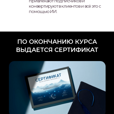
альтернативы.»
Производство вовлекающего и
продающего контента (постов и
сторис) за 15 минут, при помощи
нейросетей
Создание «вау фотосессий» через
нейросети
Создание дизайнерских лид-
магнитов (гайды, методички) и их
наполнение
Материалы:
Гайд «Особенности продвижения
в VK клипах»
Блок по нейросетям:
Производство вовлекающего и
продающего контента (постов и
сторис) за 15 минут, при помощи
нейросетей
Создание «вау фотосессий» через
нейросети
Создание дизайнерских лид-
магнитов (гайды, методички) и их
наполнение
Создание ваших личных
нейросотрудников, которые
пишут за вас посты, сценарии