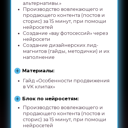
Дополнение для
тарифа
МИНИМУМ
Уроки:
Секреты рилс, которые залетают
Формула продающего рилса (это
урок или материал файлом?)
Контентная воронка Reels для
привлечения клиентов (это урок
или материал файлом?)
Специальный эфир «Реклама в
Инстаграм в условиях нового
времени. С учетом нового закона о
рекламе с 1 сентября. Юридические
тонкости и возможные легальные
альтернативы.»
Урок от директора по маркетингу
“продвижение и продажи”
Создание лид-магнитов и офферов
для привлечения аудитории
Как запустить пассивную воронку
продаж с вашими продуктами